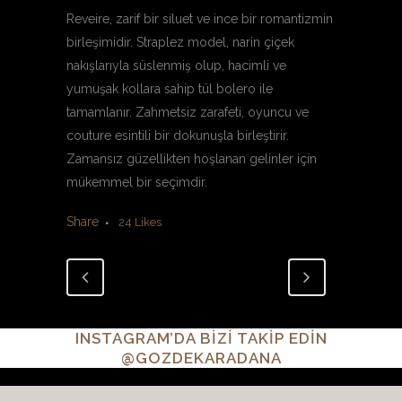
Reveire, zarif bir siluet ve ince bir romantizmin
birleşimidir. Straplez model, narin çiçek
nakışlarıyla süslenmiş olup, hacimli ve
yumuşak kollara sahip tül bolero ile
tamamlanır. Zahmetsiz zarafeti, oyuncu ve
couture esintili bir dokunuşla birleştirir.
Zamansız güzellikten hoşlanan gelinler için
mükemmel bir seçimdir.
Share
24
Likes
INSTAGRAM’DA BİZİ TAKİP EDİN
@GOZDEKARADANA