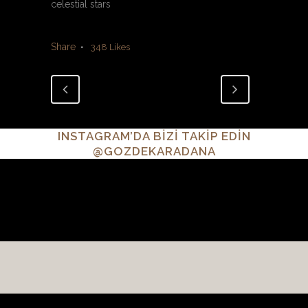
celestial stars
Share
348
Likes
INSTAGRAM’DA BİZİ TAKİP EDİN
@GOZDEKARADANA
Anasayfa
Hakkında
Koleksiyon
Satış