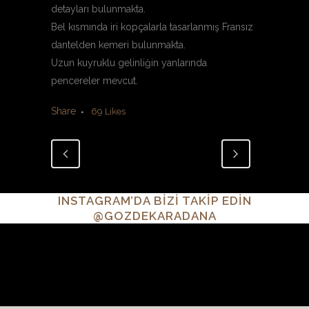
detayları bulunmakta.
Bel kısmında iri kopçalarla tasarlanmış Fransız
dantelden kemeri bulunmakta.
Uzun kuyruklu gelinliğin yanlarında
pencereler mevcut.
Share
69
Likes
INSTAGRAM’DA BİZİ TAKİP EDİN
@GOZDEKARADANA