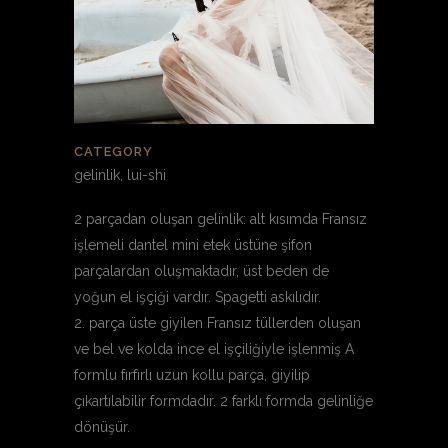
CATEGORY
gelinlik, lui-shi
2 parçadan oluşan gelinlik: alt kısımda Fransız
işlemeli dantel mini etek üstüne şifon
parçalardan oluşmaktadır, üst beden de
yoğun el işçiği vardır. Spagetti askılıdır.
2. parça üste giyilen Fransız tüllerden oluşan
ve bel ve kolda ince el işçiliğiyle işlenmiş A
formlu fırfırlı uzun kollu parça, giyilip
çıkartılabilir formdadır. 2 farklı formda gelinliğe
dönüşür.